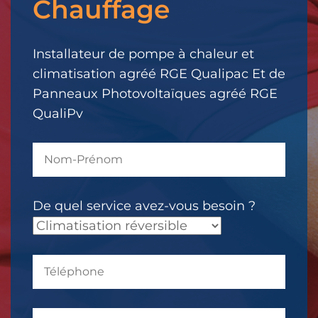
Chauffage
votre
message.
Il
Installateur de pompe à chaleur et
a
climatisation agréé RGE Qualipac Et de
été
Panneaux Photovoltaïques agréé RGE
envoyé.
QualiPv
De quel service avez-vous besoin ?