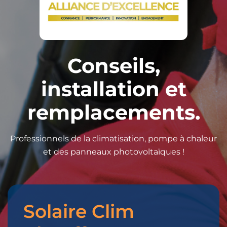
Conseils,
installation et
remplacements.
Professionnels de la climatisation, pompe à chaleur
et des panneaux photovoltaïques !
Solaire Clim
Merci
pour