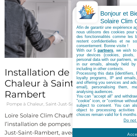
Bonjour et Bi
Solaire Clim
Afin de garantir une expérience ag
nous utilisons des cookies pour v
des fonctionnalités comme les 
restent confidentielles et ne s
consentement. Bonne visite !
With our 5
partners
, we wish to
your devices (cookies, pixels,
personal data with our partners, w
in our emails, already held by
including in other contexts.
Installation de Pompe à
Processing this data (identifiers,
loyalty programs, IP and emails, 
Chaleur à Saint-Just-Saint-
and offering you services and ads
email), personalising them, me
Rambert
analysing audiences.
You can "accept all" and withdraw
"cookie" icon, or "continue without
Pompe à Chaleur
,
Saint-Just-Saint-Rambert
subject to consent. You can als
object to processing activitie
choices remain valid for 6 months
Loire Solaire Clim Chauffage propose
Do not
l’installation de pompes à chaleur à Saint-
Just-Saint-Rambert, avec un
Accep