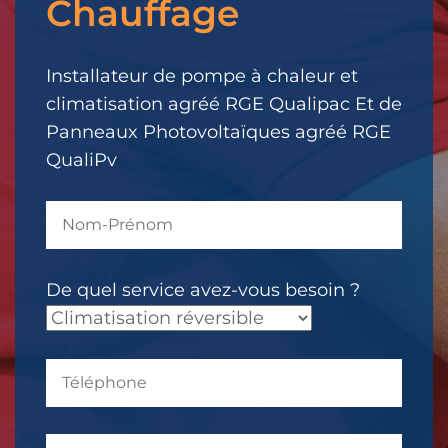
Chauffage
votre
message.
Il
Installateur de pompe à chaleur et
a
climatisation agréé RGE Qualipac Et de
été
Panneaux Photovoltaïques agréé RGE
envoyé.
QualiPv
De quel service avez-vous besoin ?