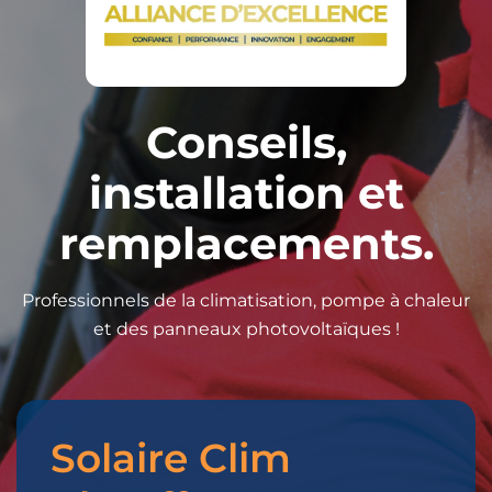
Conseils,
installation et
remplacements.
Professionnels de la climatisation, pompe à chaleur
et des panneaux photovoltaïques !
Solaire Clim
Merci
pour