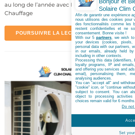
Bonjour et Bi
au long de l’année avec Loire Solaire Clim
Solaire Clim
Chauffage
Afin de garantir une expérience ag
nous utilisons des cookies pour v
des fonctionnalités comme les 
restent confidentielles et ne s
POURSUIVRE LA LECTURE
consentement. Bonne visite !
With our 5
partners
, we wish to
your devices (cookies, pixels,
personal data with our partners, w
in our emails, already held by
including in other contexts.
Processing this data (identifiers,
loyalty programs, IP and emails, 
and offering you services and ads
email), personalising them, me
analysing audiences.
You can "accept all" and withdraw
"cookie" icon, or "continue without
subject to consent. You can als
object to processing activitie
choices remain valid for 6 months
Do not
Accep
Set your