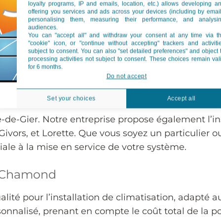
loyalty programs, IP and emails, location, etc.) allows developing a
ire un choix intelligent pour votre confort tout au 
offering you services and ads across your devices (including by email
personalising them, measuring their performance, and analysi
ur en été, mais aussi de le chauffer en hiver. Cet
audiences.
sation réversible vous permet de réaliser des écono
You can "accept all" and withdraw your consent at any time via t
"cookie" icon, or "continue without accepting" trackers and activiti
e le plus adapté à votre habitation, en tenant com
subject to consent. You can also "set detailed preferences" and object 
processing activities not subject to consent. These choices remain val
for 6 months.
Do not accept
n à Rive-de-Gier et Dans les 
Set your choices
Accept all
-de-Gier. Notre entreprise propose également l’in
vors, et Lorette. Que vous soyez un particulier
itiale à la mise en service de votre système.
nt-Chamond
ualité pour l’installation de climatisation, adapté
nnalisé, prenant en compte le coût total de la po