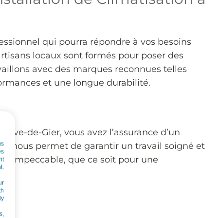
fessionnel qui pourra répondre à vos besoins
 artisans locaux sont formés pour poser des
vaillons avec des marques reconnues telles
formances et une longue durabilité.
à Rive-de-Gier, vous avez l’assurance d’un
us
qui nous permet de garantir un travail soigné et
es
tion impeccable, que ce soit pour une
nt
t.
ur
th
dy
s,