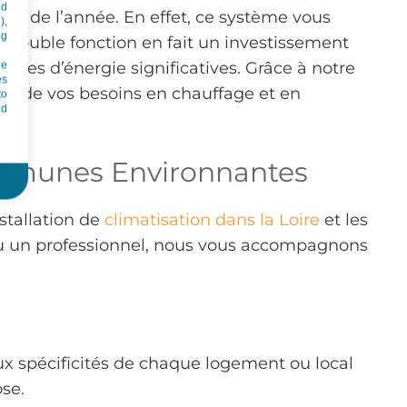
nd
long de l’année. En effet, ce système vous
),
ng
te double fonction en fait un investissement
mies d’énergie significatives. Grâce à notre
he
es
pte de vos besoins en chauffage et en
to
id
Communes Environnantes
stallation de
climatisation dans la Loire
et les
 ou un professionnel, nous vous accompagnons
 aux spécificités de chaque logement ou local
se.