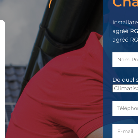
Cha
message
Il
Installat
a
agréé RG
été
agréé RG
envoyé.
De quel 