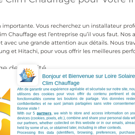
on importante. Vous recherchez un installateur pro
lim Chauffage est l’entreprise qu’il vous faut. Nos
t avec une grande attention aux détails. Nous tra
ung et Hitachi, pour vous offrir les meilleures per
ge de Qualité
Bonjour et Bienvenue sur Loire Solaire
auffage pour l’installation de votre climatisation 
Clim Chauffage
Afin de garantir une expérience agréable et sécurisée sur notre site, no
nt gérés en interne par notre équipe d’experts, ce 
utilisons des cookies pour vous offrir du contenu pertinent et d
especter les délais et à vous offrir une installa
fonctionnalités comme les boutons de partage. Vos données reste
confidentielles et ne sont jamais partagées sans votre consentemen
r-air, ou un système de climatisation gainable.
Bonne visite !
With our 5
partners
, we wish to store and access information on yo
devices (cookies, pixels, etc.), combine and share your personal data wi
ation Réversible
our partners, whether collected on this website or in our emails, alrea
held by some of us, or obtained later, including in other contexts.
Processing this data (identifiers, browsing, preferences, purchase