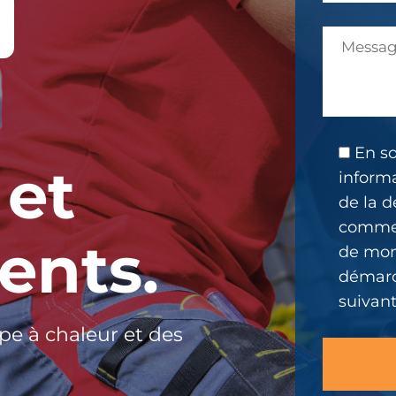
En so
 et
informa
de la d
commer
ents.
de mon 
démarc
suivant
pe à chaleur et des